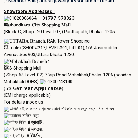
✅Member Bangladesh jewelry Association.- 00940
Showroom Addresses :
01820006064,
01797-570323
𝐁𝐚𝐬𝐡𝐮𝐧𝐝𝐡𝐚𝐫𝐚 𝐂𝐢𝐭𝐲 𝐒𝐡𝐨𝐩𝐩𝐢𝐧𝐠 𝐌𝐚𝐥𝐥
(Block-C, Shop- 20
Level-07,) Panthapath, Dhaka -1205
𝐔𝐓𝐓𝐀𝐑𝐀 𝐁𝐫𝐚𝐧𝐜𝐡: RAK Tower Shopping
Complex(SHOP#217,LEVEL#01, Lift-01),1/A Jasimuddin
Avenue,Sec#03,Uttara Dhaka-1230.
𝐌𝐨𝐡𝐚𝐤𝐡𝐚𝐥𝐢 𝐁𝐫𝐚𝐧𝐜𝐡 :
SKS Shopping Mall
( Shop-63,Level-02) 7 Vip Road Mohakhali,Dhaka-1206.(besides
Mohakhali DOHS)
01300743140
(𝟱% 𝗚𝘃𝘁. 𝗩𝗮𝘁 𝗔𝗽𝗽𝗹𝗶𝗰𝗮𝗯𝗹𝗲)
(EMI charge applicable)
For details inbox us
আপনি চাইলে আপনার পুরাতন সোনা পরিবর্তন করে নতুন গহনা নিতে পারেন।
আমাদের সার্ভিস সমূহ
লাইফ টাইম
#গ্যারান্টি
,
লাইফ টাইম
#এক্সচেঞ্জ
,
লাইফটাইম
#রিটার্নস
,