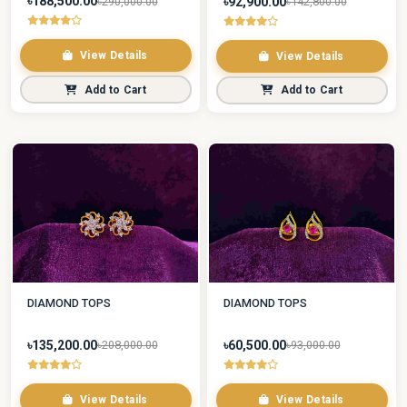
৳188,500.00
৳92,900.00
৳290,000.00
৳142,800.00
View Details
View Details
Add to Cart
Add to Cart
DIAMOND TOPS
DIAMOND TOPS
৳135,200.00
৳60,500.00
৳208,000.00
৳93,000.00
View Details
View Details