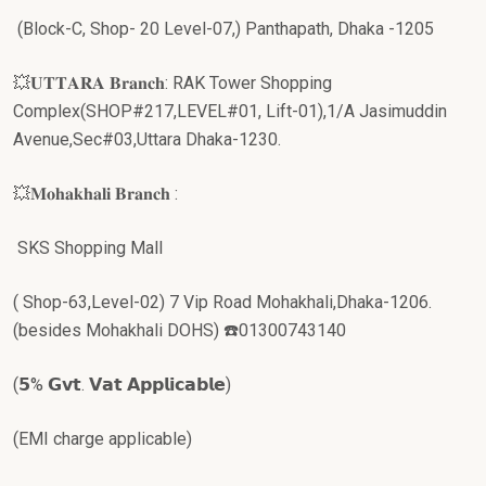
(Block-C, Shop- 20 Level-07,) Panthapath, Dhaka -1205
💥𝐔𝐓𝐓𝐀𝐑𝐀 𝐁𝐫𝐚𝐧𝐜𝐡: RAK Tower Shopping
Complex(SHOP#217,LEVEL#01, Lift-01),1/A Jasimuddin
Avenue,Sec#03,Uttara Dhaka-1230.
💥𝐌𝐨𝐡𝐚𝐤𝐡𝐚𝐥𝐢 𝐁𝐫𝐚𝐧𝐜𝐡 :
SKS Shopping Mall
( Shop-63,Level-02) 7 Vip Road Mohakhali,Dhaka-1206.
(besides Mohakhali DOHS) ☎️01300743140
(𝟱% 𝗚𝘃𝘁. 𝗩𝗮𝘁 𝗔𝗽𝗽𝗹𝗶𝗰𝗮𝗯𝗹𝗲)
(EMI charge applicable)