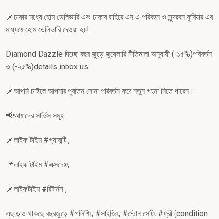
📌ঢাকার মধ্যে হোম ডেলিভারি এবং ঢাকার বাহিরে এস এ পরিবহন ও সুন্দরবন কুরিয়ার এর
মাধ্যমে হোম ডেলিভারি দেওয়া হয়!
Diamond Dazzle দিচ্ছে বছর জুড়ে জুয়েলারি নীতিমালা অনুযায়ী (-১৫%)পরিবর্তন
ও (-২৫%)details inbox us
📌আপনি চাইলে আপনার পুরাতন সোনা পরিবর্তন করে নতুন গহনা নিতে পারেন।
📢আমাদের সার্ভিস সমূহ
📌লাইফ টাইম #গ্যারান্টি ,
📌লাইফ টাইম #এক্সচেঞ্জ,
📌লাইফটাইম #রিটার্নস ,
এছাড়াও থাকছে বছরজুড়ে #পলিশিং, #সাইজিং, #স্টোন সেটিং #ফ্রী (condition