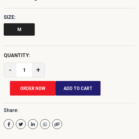
SIZE:
M
QUANTITY:
-
+
ORDER NOW
ADD TO CART
Share: