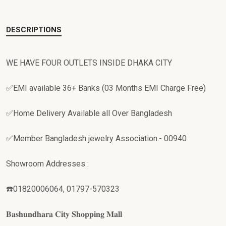
DESCRIPTIONS
WE HAVE FOUR OUTLETS INSIDE DHAKA CITY
✅EMI available 36+ Banks (03 Months EMI Charge Free)
✅Home Delivery Available all Over Bangladesh
✅Member Bangladesh jewelry Association.- 00940
Showroom Addresses :
☎️01820006064, 01797-570323
𝐁𝐚𝐬𝐡𝐮𝐧𝐝𝐡𝐚𝐫𝐚 𝐂𝐢𝐭𝐲 𝐒𝐡𝐨𝐩𝐩𝐢𝐧𝐠 𝐌𝐚𝐥𝐥