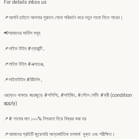
For details inbox us
📌আপনি চাইলে আপনার পুরাতন সোনা পরিবর্তন করে নতুন গহনা নিতে পারেন।
📢আমাদের সার্ভিস সমূহ
📌লাইফ টাইম #গ্যারান্টি ,
📌লাইফ টাইম #এক্সচেঞ্জ,
📌লাইফটাইম #রিটার্নস ,
এছাড়াও থাকছে বছরজুড়ে #পলিশিং, #সাইজিং, #স্টোন সেটিং #ফ্রী (condition
apply)
📌# গহনার মান ১০০% নিশ্চয়তা দিয়ে বিক্রয় করা হয়
📌আমাদের প্রতিটি জুয়েলারি আন্তর্জাতিক হলমার্ক যুক্ত এবং পরীক্ষিত।