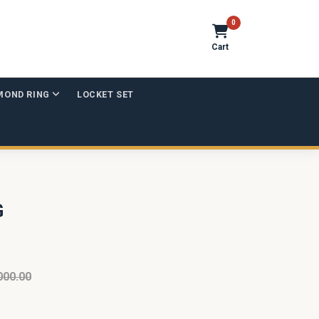
0
Cart
MOND RING
LOCKET SET
G
000.00