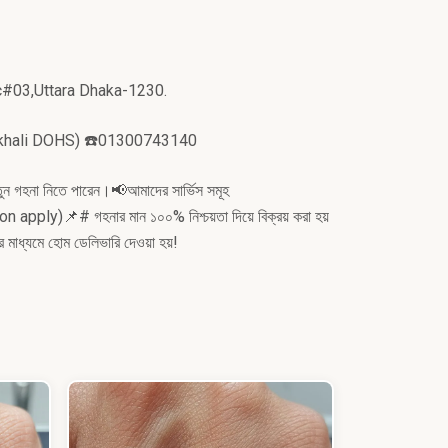
ec#03,Uttara Dhaka-1230.
akhali DOHS) ☎️01300743140
ুন গহনা নিতে পারেন।
📢আমাদের সার্ভিস সমূহ
tion apply)
📌# গহনার মান ১০০% নিশ্চয়তা দিয়ে বিক্রয় করা হয়
র মাধ্যমে হোম ডেলিভারি দেওয়া হয়!