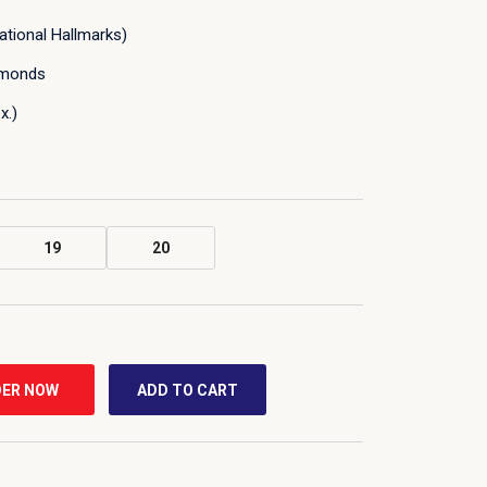
tional Hallmarks)
amonds
x.)
19
20
ER NOW
ADD TO CART