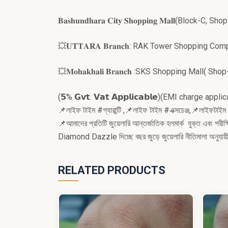
𝐁𝐚𝐬𝐡𝐮𝐧𝐝𝐡𝐚𝐫𝐚 𝐂𝐢𝐭𝐲 𝐒𝐡𝐨𝐩𝐩𝐢𝐧𝐠 𝐌𝐚𝐥𝐥
(Block-C, Shop
💥𝐔𝐓𝐓𝐀𝐑𝐀 𝐁𝐫𝐚𝐧𝐜𝐡: RAK Tower Shoppin
💥𝐌𝐨𝐡𝐚𝐤𝐡𝐚𝐥𝐢 𝐁𝐫𝐚𝐧𝐜𝐡 :
SKS Shopping Mall
( Shop
(𝟱% 𝗚𝘃𝘁. 𝗩𝗮𝘁 𝗔𝗽𝗽𝗹𝗶𝗰𝗮𝗯𝗹𝗲)
(EMI charge applic
📌লাইফ টাইম #গ্যারান্টি ,
📌লাইফ টাইম #এক্সচেঞ্জ,
📌লাইফটাইম #
📌আমাদের প্রতিটি জুয়েলারি আন্তর্জাতিক হলমার্ক যুক্ত এবং পরী
Diamond Dazzle দিচ্ছে বছর জুড়ে জুয়েলারি নীতিমালা অনুয
RELATED PRODUCTS