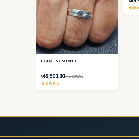
৳45,
PLANTINUM RING
৳45,500.00
৳70,000.00