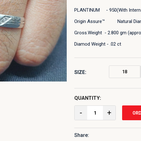
PLANTINUM - 950(With Interna
Origin Assure™ Natural Di
Gross.Weight - 2.800 gm (appro
Diamod Weight - .02 ct
SIZE:
18
QUANTITY:
-
+
ORD
Share: