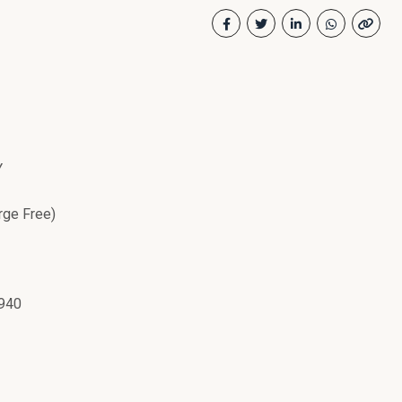
Y
rge Free)
0940