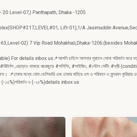
- 20 Level-07,) Panthapath, Dhaka -1205
g Complex(SHOP#217,LEVEL#01, Lift-01),1/A Jasimuddin Avenue,S
-63,Level-02) 7 Vip Road Mohakhali,Dhaka-1206.(besides Moh
able)
For details inbox us
📌আপনি চাইলে আপনার পুরাতন সোনা পরিবর্তন করে নত
রিটার্নস ,
এছাড়াও থাকছে বছরজুড়ে #পলিশিং, #সাইজিং, #স্টোন সেটিং #ফ্রী (condi
ক্ষিত।
📌ঢাকার মধ্যে হোম ডেলিভারি এবং ঢাকার বাহিরে এস এ পরিবহন ও সুন্দরবন কুরিয়ার এ
ায়ী (-১৫%)পরিবর্তন ও (-২৫%)details inbox us